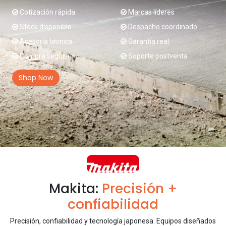
Cotización rápida
Marcas líderes
Stock disponible
Despacho coordinado
Asesoría técnica
Garantía real
Compra segura
Soporte postventa
Shop Now
Makita:
Precisión +
confiabilidad
Precisión, confiabilidad y tecnología japonesa. Equipos diseñados