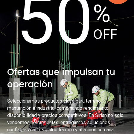
50
%
OFF
Ofertas que impulsan tu
operación
Seleccionamos productos clave para terreno,
mantención e industria, combinando rendimiento,
disponibilidad y precios competitivos. En Sirian no solo
vendemos herramientas: entregamos soluciones
confiables con respaldo técnico y atención cercana.