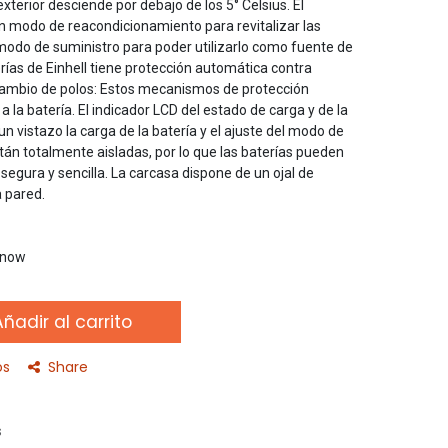
xterior desciende por debajo de los 5° Celsius. El
n modo de reacondicionamiento para revitalizar las
modo de suministro para poder utilizarlo como fuente de
rías de Einhell tiene protección automática contra
rcambio de polos: Estos mecanismos de protección
 la batería. El indicador LCD del estado de carga y de la
n vistazo la carga de la batería y el ajuste del modo de
stán totalmente aisladas, por lo que las baterías pueden
egura y sencilla. La carcasa dispone de un ojal de
 pared.
t now
ñadir al carrito
os
Share
s