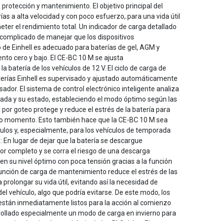
protección y mantenimiento. El objetivo principal del
rías a alta velocidad y con poco esfuerzo, para una vida útil
ter el rendimiento total. Un indicador de carga detallado
complicado de manejar que los dispositivos
 de Einhell es adecuado para baterías de gel, AGM y
to cero y bajo. El CE-BC 10 M se ajusta
 batería de los vehículos de 12 V. El ciclo de carga de
terías Einhell es supervisado y ajustado automáticamente
sador. El sistema de control electrónico inteligente analiza
ctada y su estado, estableciendo el modo óptimo según las
por goteo protege y reduce el estrés de la batería para
do momento. Esto también hace que la CE-BC 10 M sea
ulos y, especialmente, para los vehículos de temporada
: En lugar de dejar que la batería se descargue
r completo y se corra el riesgo de una descarga
en su nivel óptimo con poca tensión gracias a la función
unción de carga de mantenimiento reduce el estrés de las
a prolongar su vida útil, evitando así la necesidad de
del vehículo, algo que podría evitarse. De este modo, los
están inmediatamente listos para la acción al comienzo
ollado especialmente un modo de carga en invierno para