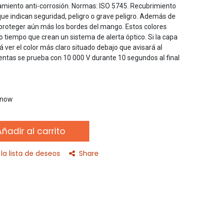
amiento anti-corrosión. Normas: ISO 5745. Recubrimiento
que indican seguridad, peligro o grave peligro. Además de
 proteger aún más los bordes del mango. Estos colores
 tiempo que crean un sistema de alerta óptico. Si la capa
á ver el color más claro situado debajo que avisará al
entas se prueba con 10 000 V durante 10 segundos al final
t now
ñadir al carrito
la lista de deseos
Share