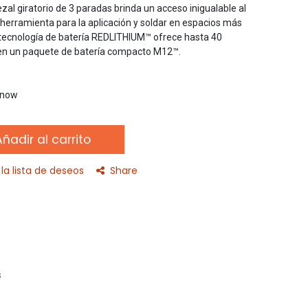
ezal giratorio de 3 paradas brinda un acceso inigualable al
a herramienta para la aplicación y soldar en espacios más
 tecnología de batería REDLITHIUM™ ofrece hasta 40
 en un paquete de batería compacto M12™.
t now
ñadir al carrito
la lista de deseos
Share
s