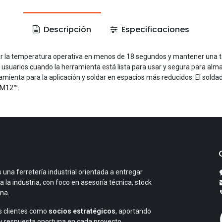
Descripción
Especificaciones
zar la temperatura operativa en menos de 18 segundos y mantener una t
 usuarios cuando la herramienta está lista para usar y segura para alma
erramienta para la aplicación y soldar en espacios más reducidos. El so
 M12™.
 una ferretería industrial orientada a entregar
a la industria, con foco en asesoría técnica, stock
ana.
 clientes como
socios estratégicos
, aportando
y respuesta oportuna en cada proyecto.