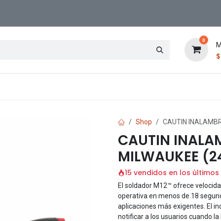
0
M
Contáctenos
Sucursal
Shop
CAUTIN INALAMBR
CAUTIN INALAM
MILWAUKEE (2
15 vendidos en los últimos
El soldador M12™ ofrece velocida
operativa en menos de 18 segun
aplicaciones más exigentes. El i
notificar a los usuarios cuando l