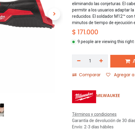
eliminando las conjeturas. El cab
permitir a los usuarios adaptar l
reducidos. El soldador M12™ con
minutos de tiempo de ejecución
$
171.000
9 people are viewing this righ
A
Comparar
Agregar a 
MILWAUKEE
Términos y condiciones
Garantía de devolución de 30 día
Envío: 2-3 días hábiles