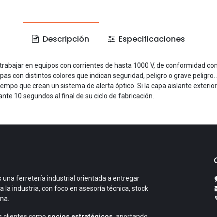
Descripción
Especificaciones
a trabajar en equipos con corrientes de hasta 1000 V, de conformidad c
as con distintos colores que indican seguridad, peligro o grave peligr
mpo que crean un sistema de alerta óptico. Si la capa aislante exterior
te 10 segundos al final de su ciclo de fabricación.
 una ferretería industrial orientada a entregar
a la industria, con foco en asesoría técnica, stock
ana.
 clientes como
socios estratégicos
, aportando