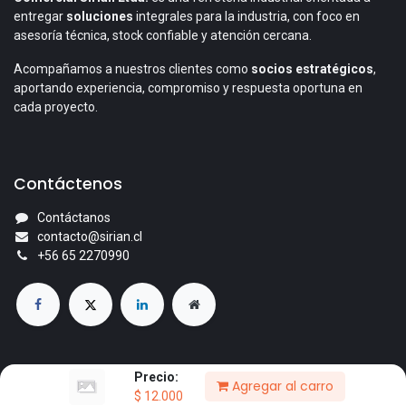
entregar
soluciones
integrales para la industria, con foco en
asesoría técnica, stock confiable y atención cercana.
Acompañamos a nuestros clientes como
socios estratégicos
,
aportando experiencia, compromiso y respuesta oportuna en
cada proyecto.
Contáctenos
Contáctanos
contacto@sirian.cl
+56 65 2270990
Precio:
Agregar al carro
© 2026 Comercial Sirian Ltda. Todos los derechos reservados.
$
12.000