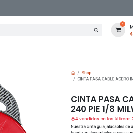
0
M
Contáctenos
Sucursal
Shop
CINTA PASA CABLE ACERO IN
CINTA PASA C
240 PIE 1/8 M
4 vendidos en los últimos
Nuestra cinta guía jalacables de 
brinda un desembolso suave y un r