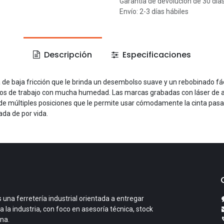
Garantía de devolución de 30 día
Envío: 2-3 días hábiles
Descripción
Especificaciones
de baja fricción que le brinda un desembolso suave y un rebobinado fácil
rnos de trabajo con mucha humedad. Las marcas grabadas con láser de alta
e múltiples posiciones que le permite usar cómodamente la cinta pasaca
da de por vida.
 una ferretería industrial orientada a entregar
a la industria, con foco en asesoría técnica, stock
ana.