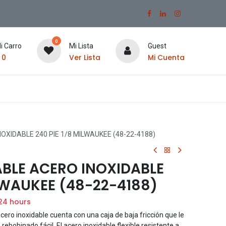
0
i Carro
Mi Lista
Guest
$
0
Ver Lista
Mi Cuenta
OXIDABLE 240 PIE 1/8 MILWAUKEE (48-22-4188)
ABLE ACERO INOXIDABLE
ILWAUKEE (48-22-4188)
 24 hours
acero inoxidable cuenta con una caja de baja fricción que le
ebobinado fácil. El acero inoxidable flexible resistente a