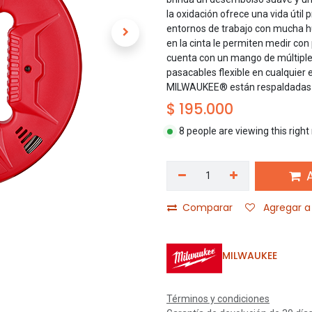
la oxidación ofrece una vida útil 
entornos de trabajo con mucha hu
en la cinta le permiten medir con 
cuenta con un mango de múltiple
pasacables flexible en cualquier 
MILWAUKEE® están respaldadas po
$
195.000
8 people are viewing this righ
A
Comparar
Agregar a 
MILWAUKEE
Términos y condiciones