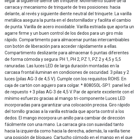
llegar al siguiente diente del trinquete. Movimiento suave de la
carraca y mecanismo de trinquete de tres posiciones: hacia
delante, al revés y siguiente diente neutral del trinquete. La varilla
metálica asegura la punta en el destornillador y facilita el cambio
de punta. Varilla de acero inoxidable. Varilla estriada que aporta un
agarre firme y un buen control de los dedos para un giro más
rápido. Compartimento para almacenar puntas intercambiables
con botón de liberación para acceder rápidamente a ellas.
Compartimento deslizante para almacenar 6 puntas diferentes
de forma cómoda y segura: PH 1, PH 2, PZ 1, PZ 2 y 4,5 y 5,5
ranuradas. Las luces LED de larga duración montadas en la
carcasa frontal iluminan en condiciones de oscuridad. 3 pilas y 2
luces (pilas AG-3 de 4,5 V). Cumple con los requisitos ROHS. En
caja de cartón con agujero para colgar. * 808050L-SP1: panel led
de repuesto + 3 pilas AG-3 de 4,5 V. Par de apriete excelente con el
mínimo esfuerzo gracias al mango tri-componente Luces LED
incorporadas para garantizar una colocación precisa. Giro rápido
del tornillo gracias a la varilla estriada que aporta control a los
dedos. El mango incorpora un anillo para cambiar de dirección
fácilmente con una mano. La carraca gira con suavidad tanto
hacia la izquierda como hacia la derecha, además, la varilla tiene
una posición de bloqueo. Cartucho cómodo en el mango en el que