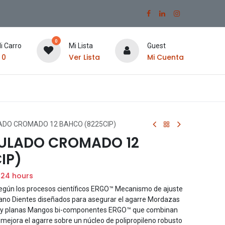
0
i Carro
Mi Lista
Guest
$
0
Ver Lista
Mi Cuenta
ADO CROMADO 12 BAHCO (8225CIP)
CULADO CROMADO 12
IP)
 24 hours
egún los procesos científicos ERGO™ Mecanismo de ajuste
ano Dientes diseñados para asegurar el agarre Mordazas
s y planas Mangos bi-componentes ERGO™ que combinan
 mejora el agarre sobre un núcleo de polipropileno robusto