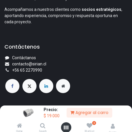
Acompañamos a nuestros clientes como
socios estratégicos
,
aportando experiencia, compromiso y respuesta oportuna en
cada proyecto.
Contáctenos
Contáctanos
contacto@sirian.cl
+56 65 2270990
Precio:
Agregar al carro
© 2026 Comercial Sirian Ltda. Todos los derechos reservados.
$
19.000
Con la tecnología de
- El mejor
Comercio electrónico de
0
código abierto
Home
Search
Wishlist