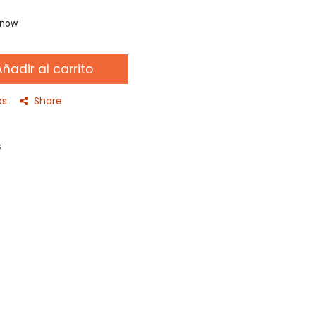
t now
ñadir al carrito
os
Share
s