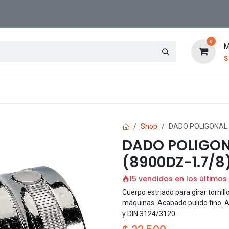
0
M
Contáctenos
Sucursal
Shop
DADO POLIGONAL D
DADO POLIGONA
(8900DZ-1.7/8
15 vendidos en los últimos
Cuerpo estriado para girar torni
máquinas. Acabado pulido fino. 
y DIN 3124/3120.