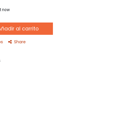
ht now
ñadir al carrito
os
Share
s