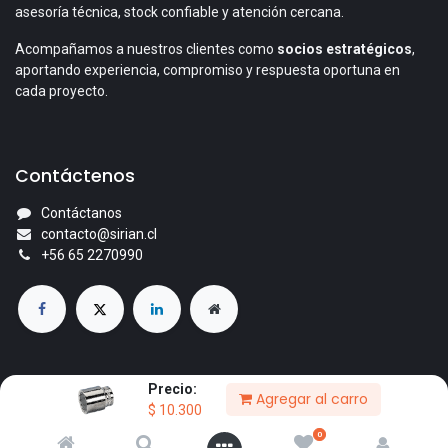
asesoría técnica, stock confiable y atención cercana.
Acompañamos a nuestros clientes como
socios estratégicos
,
aportando experiencia, compromiso y respuesta oportuna en
cada proyecto.
Contáctenos
Contáctanos
contacto@sirian.cl
+56 65 2270990
Precio:
Agregar al carro
© 2026 Comercial Sirian Ltda. Todos los derechos reservados.
$
10.300
Con la tecnología de
- El mejor
Comercio electrónico de
0