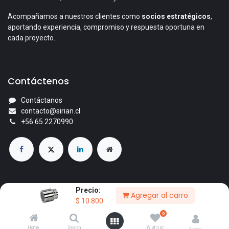
Acompañamos a nuestros clientes como
socios estratégicos
,
aportando experiencia, compromiso y respuesta oportuna en
cada proyecto.
Contáctenos
Contáctanos
contacto@sirian.cl
+56 65 2270990
Precio:
Agregar al carro
© 2026 Comercial Sirian Ltda. Todos los derechos reservados.
$
10.800
Con la tecnología de
- El mejor
Comercio electrónico de
0
código abierto
Home
Search
Wishlist