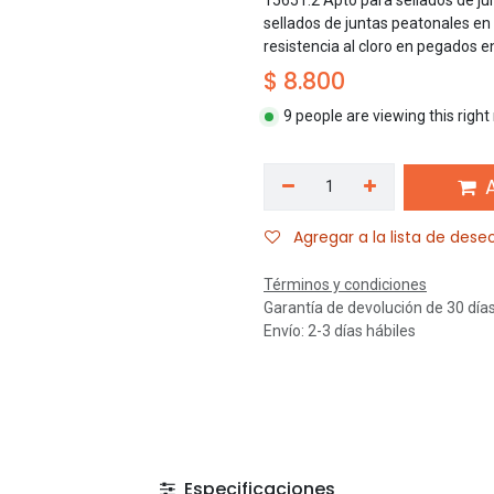
15651:2 Apto para sellados de ju
sellados de juntas peatonales en 
resistencia al cloro en pegados 
$
8.800
9 people are viewing this righ
A
Agregar a la lista de dese
Términos y condiciones
Garantía de devolución de 30 día
Envío: 2-3 días hábiles
Especificaciones