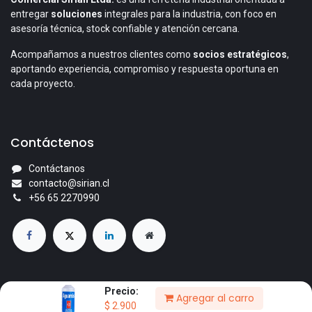
entregar
soluciones
integrales para la industria, con foco en
asesoría técnica, stock confiable y atención cercana.
Acompañamos a nuestros clientes como
socios estratégicos
,
aportando experiencia, compromiso y respuesta oportuna en
cada proyecto.
Contáctenos
Contáctanos
contacto@sirian.cl
+56 65 2270990
Precio:
Agregar al carro
© 2026 Comercial Sirian Ltda. Todos los derechos reservados.
$
2.900