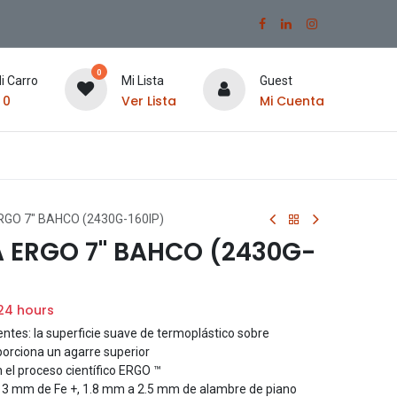
0
i Carro
Mi Lista
Guest
$
0
Ver Lista
Mi Cuenta
RGO 7" BAHCO (2430G-160IP)
A ERGO 7" BAHCO (2430G-
 24 hours
es: la superficie suave de termoplástico sobre
porciona un agarre superior
 el proceso científico ERGO ™
 3 mm de Fe +, 1.8 mm a 2.5 mm de alambre de piano