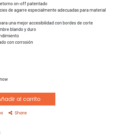
retorno on-off patentado
icies de agarre especialmente adecuadas para material
para una mejor accesibilidad con bordes de corte
mbre blando y duro
endimiento
ado con corrosión
t now
ñadir al carrito
os
Share
s