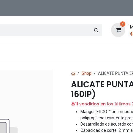
0
M
Contáctenos
Sucursal
Shop
ALICATE PUNTA E
ALICATE PUNT
160IP)
11 vendidos en los últimos
Mangos ERGO ™ bi-component
polipropileno resistente pro
Desarrollado de acuerdo con
Capacidad de corte: 2 mm a