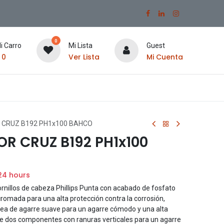
0
i Carro
Mi Lista
Guest
$
0
Ver Lista
Mi Cuenta
 CRUZ B192 PH1x100 BAHCO
R CRUZ B192 PH1x100
24 hours
illos de cabeza Phillips Punta con acabado de fosfato
cromada para una alta protección contra la corrosión,
rea de agarre suave para un agarre cómodo y una alta
e dos componentes con ranuras verticales para un agarre