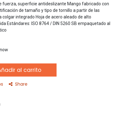
fuerza, superficie antideslizante Mango fabricado con
ficación de tamaño y tipo de tornillo a partir de las
colgar integrado Hoja de acero aleado de alto
ida Estándares: ISO 8764 / DIN 5260 SB empaquetado al
tico
t now
ñadir al carrito
os
Share
s