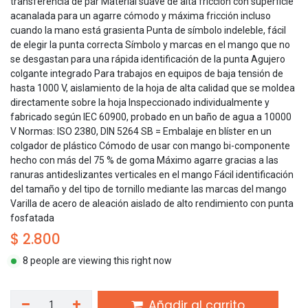
transferencia de par Material suave de alta fricción con superficie
acanalada para un agarre cómodo y máxima fricción incluso
cuando la mano está grasienta Punta de símbolo indeleble, fácil
de elegir la punta correcta Símbolo y marcas en el mango que no
se desgastan para una rápida identificación de la punta Agujero
colgante integrado Para trabajos en equipos de baja tensión de
hasta 1000 V, aislamiento de la hoja de alta calidad que se moldea
directamente sobre la hoja Inspeccionado individualmente y
fabricado según IEC 60900, probado en un baño de agua a 10000
V Normas: ISO 2380, DIN 5264 SB = Embalaje en blíster en un
colgador de plástico Cómodo de usar con mango bi-componente
hecho con más del 75 % de goma Máximo agarre gracias a las
ranuras antideslizantes verticales en el mango Fácil identificación
del tamaño y del tipo de tornillo mediante las marcas del mango
Varilla de acero de aleación aislado de alto rendimiento con punta
fosfatada
$
2.800
8 people are viewing this right now
Añadir al carrito