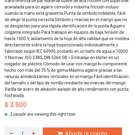
transferencia de par Material suave de alta fricción con superficie
acanalada para un agarre cómodo y máxima fricción incluso
cuando la mano está grasienta Punta de símbolo indeleble, fácil
de elegir la punta correcta Símbolo y marcas en el mango que no
se desgastan para una rápida identificación de la punta Agujero
colgante integrado Para trabajos en equipos de baja tensión de
hasta 1000 V, aislamiento de la hoja de alta calidad que se moldea
directamente sobre la hoja Inspeccionado individualmente y
fabricado según IEC 60900, probado en un baño de agua a 10000
V Normas: ISO 2380, DIN 5264 SB = Embalaje en blíster en un
colgador de plástico Cómodo de usar con mango bi-componente
hecho con más del 75 % de goma Máximo agarre gracias a las
ranuras antideslizantes verticales en el mango Fácil identificación
del tamaño y del tipo de tornillo mediante las marcas del mango
Varilla de acero de aleación aislado de alto rendimiento con punta
fosfatada
$
3.500
2 people are viewing this right now
Añadir al carrito