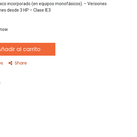
mico incorporado (en equipos monofásicos). – Versiones
ones desde 3 HP – Clase IE3
t now
ñadir al carrito
os
Share
s