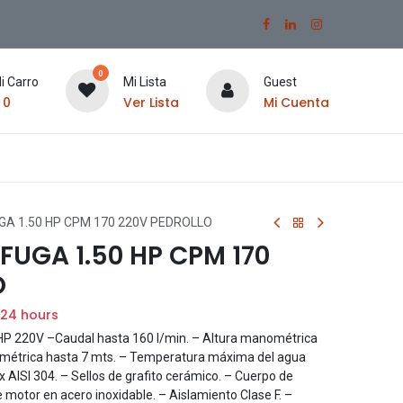
0
i Carro
Mi Lista
Guest
$
0
Ver Lista
Mi Cuenta
A 1.50 HP CPM 170 220V PEDROLLO
UGA 1.50 HP CPM 170
O
 24 hours
220V –Caudal hasta 160 l/min. – Altura manométrica
ométrica hasta 7 mts. – Temperatura máxima del agua
x AISI 304. – Sellos de grafito cerámico. – Cuerpo de
 motor en acero inoxidable. – Aislamiento Clase F. –