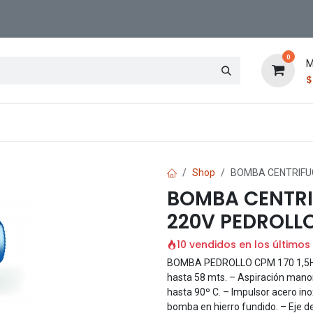
0
M
Contáctenos
Sucursal
Shop
BOMBA CENTRIFUG
BOMBA CENTRIF
220V PEDROLL
10 vendidos en los últimos
BOMBA PEDROLLO CPM 170 1,5HP 
hasta 58 mts. – Aspiración man
hasta 90º C. – Impulsor acero ino
bomba en hierro fundido. – Eje de