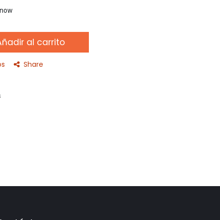
t now
ñadir al carrito
os
Share
s