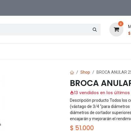
0
M
Contáctenos
Sucursal
Shop
BROCA ANULAR 25
BROCA ANULAR
13 vendidos en los últimos
Descripción producto Todos los 
(vástago de 3/4 "para diámetros d
diámetros de cortador superiores 
encajarán y mejorarán el rendimi
$
51.000