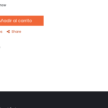
t now
ñadir al carrito
os
Share
s