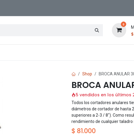
0
M
Contáctenos
Sucursal
Shop
BROCA ANULAR 38
BROCA ANULAR
5 vendidos en los últimos 
Todos los cortadores anulares t
diámetros de cortador de hasta 2-
superiores a 2-3 / 8"). Como resu
rendimiento de cualquier taladro
$
81.000