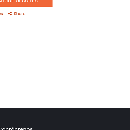
ñadir al carrito
os
Share
s
Contáctenos