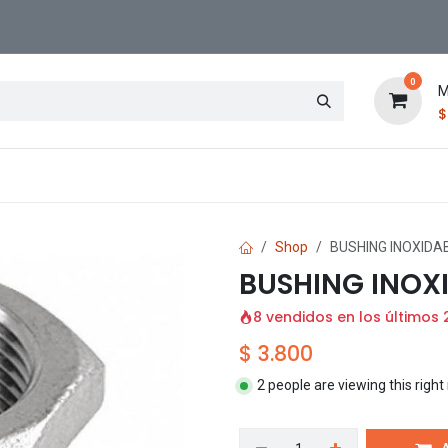
0
M
Contáctenos
Sucursal
Shop
BUSHING INOXIDAB
BUSHING INOXID
8 vendidos en los últimos 
$
3.800
2 people are viewing this righ