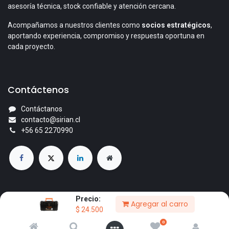
asesoría técnica, stock confiable y atención cercana.
Acompañamos a nuestros clientes como
socios estratégicos
,
aportando experiencia, compromiso y respuesta oportuna en
cada proyecto.
Contáctenos
Contáctanos
contacto@sirian.cl
+56 65 2270990
Precio:
Agregar al carro
© 2026 Comercial Sirian Ltda. Todos los derechos reservados.
$
24.500
Con la tecnología de
- El mejor
Comercio electrónico de
0