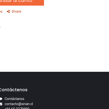
ñadir al carrito
os
Share
s
Contáctenos
Contáctanos
contacto@sirian.cl