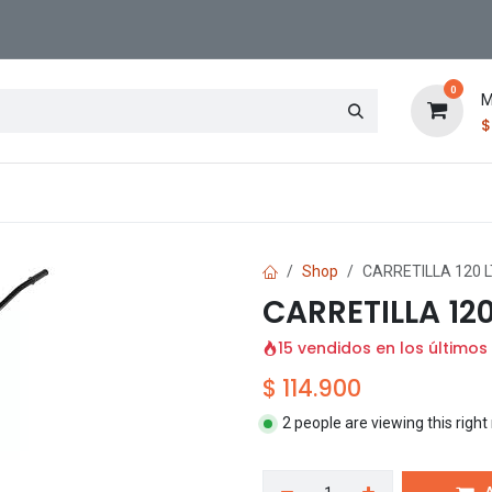
0
M
Contáctenos
Sucursal
Shop
CARRETILLA 120 L
CARRETILLA 12
15 vendidos en los últimos
$
114.900
2 people are viewing this righ