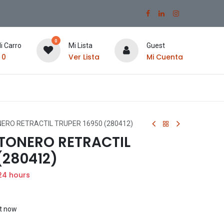
0
i Carro
Mi Lista
Guest
$
0
Ver Lista
Mi Cuenta
ERO RETRACTIL TRUPER 16950 (280412)
TONERO RETRACTIL
(280412)
24 hours
ht now