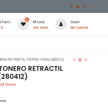
0
i Carro
Mi Lista
Guest
$
0
Ver Lista
Mi Cuenta
ERO RETRACTIL TRUPER 16950 (280412)
TONERO RETRACTIL
(280412)
 24 hours
t now