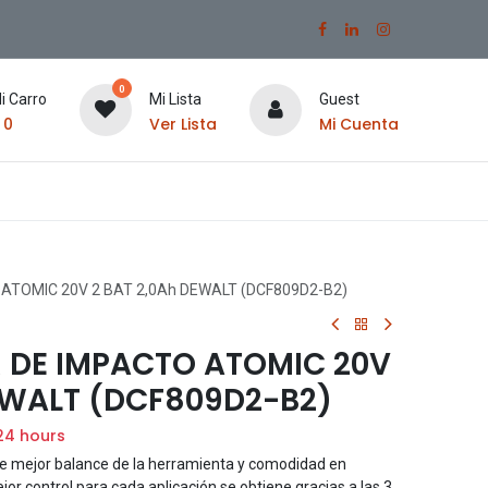
0
i Carro
Mi Lista
Guest
$
0
Ver Lista
Mi Cuenta
ATOMIC 20V 2 BAT 2,0Ah DEWALT (DCF809D2-B2)
 DE IMPACTO ATOMIC 20V
EWALT (DCF809D2-B2)
24 hours
ce mejor balance de la herramienta y comodidad en
jor control para cada aplicación se obtiene gracias a las 3