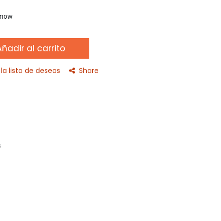
t now
ñadir al carrito
la lista de deseos
Share
s