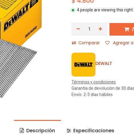
$
4.800
4 people are viewing this righ
A
Comparar
Agregar a 
DEWALT
Términos y condiciones
Garantía de devolución de 30 día
Envío: 2-3 días hábiles
Descripción
Especificaciones