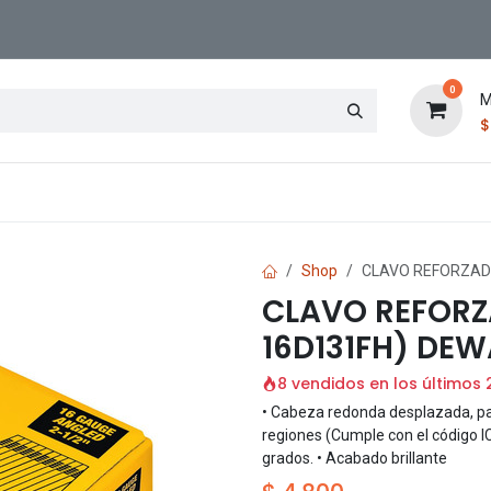
0
M
Contáctenos
Sucursal
Shop
CLAVO REFORZADO
CLAVO REFORZA
16D131FH) DEW
8 vendidos en los últimos 
• Cabeza redonda desplazada, par
regiones (Cumple con el código IC
grados. • Acabado brillante