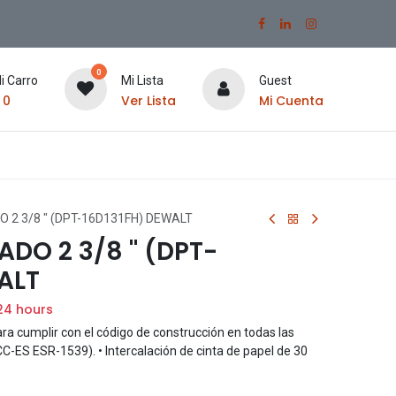
0
i Carro
Mi Lista
Guest
$
0
Ver Lista
Mi Cuenta
 2 3/8 " (DPT-16D131FH) DEWALT
DO 2 3/8 " (DPT-
ALT
24 hours
a cumplir con el código de construcción en todas las
C-ES ESR-1539). • Intercalación de cinta de papel de 30