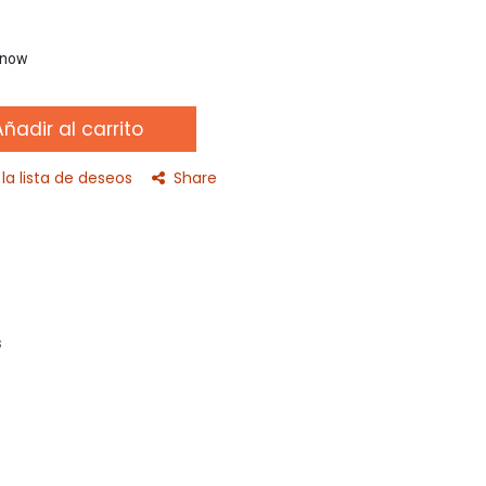
t now
ñadir al carrito
la lista de deseos
Share
s