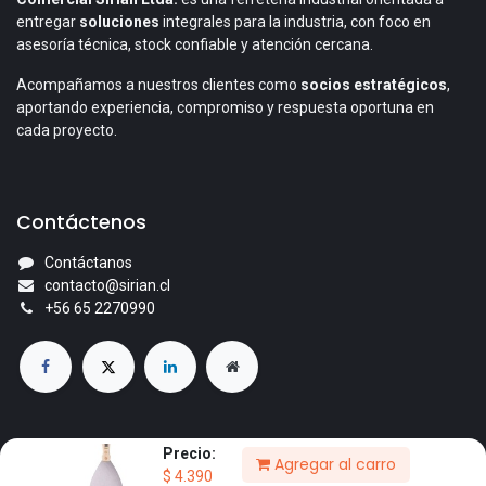
entregar
soluciones
integrales para la industria, con foco en
asesoría técnica, stock confiable y atención cercana.
Acompañamos a nuestros clientes como
socios estratégicos
,
aportando experiencia, compromiso y respuesta oportuna en
cada proyecto.
Contáctenos
Contáctanos
contacto@sirian.cl
+56 65 2270990
Precio:
Agregar al carro
© 2026 Comercial Sirian Ltda. Todos los derechos reservados.
$
4.390