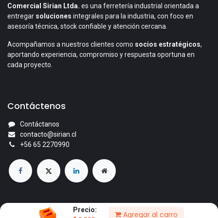
Comercial Sirian Ltda.
es una ferretería industrial orientada a
entregar
soluciones
integrales para la industria, con foco en
asesoría técnica, stock confiable y atención cercana.
Acompañamos a nuestros clientes como
socios estratégicos
,
aportando experiencia, compromiso y respuesta oportuna en
cada proyecto.
Contáctenos
Contáctanos
contacto@sirian.cl
+56 65 2270990
Precio:
Agregar al carro
© 2026 Comercial Sirian Ltda. Todos los derechos reservados.