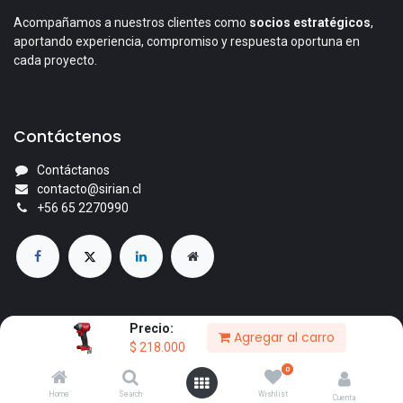
Acompañamos a nuestros clientes como
socios estratégicos
,
aportando experiencia, compromiso y respuesta oportuna en
cada proyecto.
Contáctenos
Contáctanos
contacto@sirian.cl
+56 65 2270990
Precio:
Agregar al carro
© 2026 Comercial Sirian Ltda. Todos los derechos reservados.
$
218.000
Con la tecnología de
- El mejor
Comercio electrónico de
0
código abierto
Home
Search
Wishlist
Cuenta