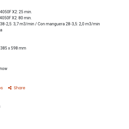
L4050F X2: 25 min.
L4050F X2: 80 min.
a 38-2,5: 3,7 m3/min / Con manguera 28-3,5: 2,0 m3/min
Pa
x 385 x 598 mm
t now
os
Share
s