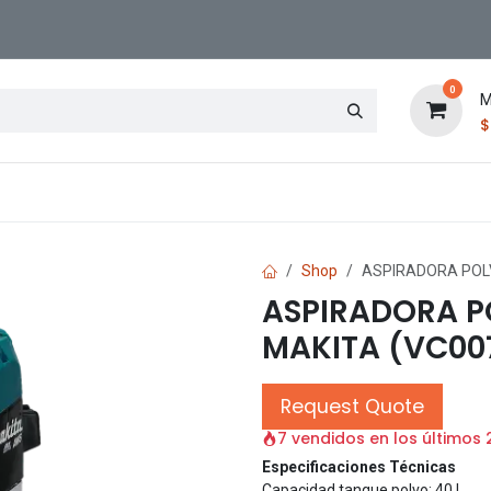
0
M
Contáctenos
Sucursal
Shop
ASPIRADORA POLV
ASPIRADORA P
MAKITA (VC00
Request Quote
7 vendidos en los últimos 
Especificaciones Técnicas
Capacidad tanque polvo: 40 L